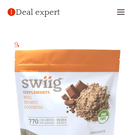
Skip
Deal expert
to
content
🔍